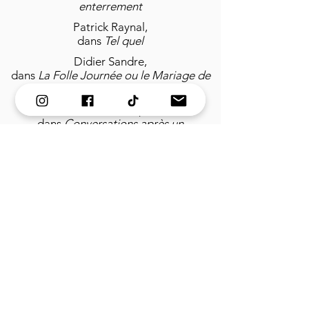
enterrement
Patrick Raynal,
dans
Tel quel
Didier Sandre,
dans
La Folle Journée ou le Mariage de
Figaro
Jean-Michel Dupuis,
dans
Conversations après un
enterrement
molière de la
comédienne dans
un second rôle
Retour en arrière