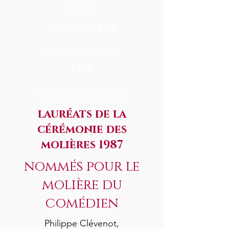
1989
Présentateur
Michel Drucker
Lieu
théâtre du Châtelet
lauréats de la
cérémonie des
molières 1987
nommés pour le
molière du
comédien
Philippe Clévenot,