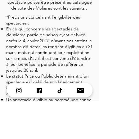
spectacle puisse être présent au catalogue
de vote des Molières sont les suivants :
*Précisions concernant l'éligibilité des
spectacles :
En ce qui concerne les spectacles de
deuxième partie de saison ayant débuté
après le 4 janvier 2027, n’ayant pas atteint le
nombre de dates les rendant éligibles au 31
mars, mais qui continuent leur exploitation
sur le mois d’avril, il est convenu d’étendre
à leur bénéfice la période de référence
jusqu’au 30 avril.
Le statut Privé ou Public déterminant d’un
spectacle est celui de son financement
initial jusqu’à la création, indépendamment
du choix du lieu des représentations.
Un spectacle éligible ou nommé une année
ne l'est plus pendant les 6 années suivantes.
Un spectacle ayant reçu un Molière n'est
plus éligible dans la même catégorie et ne
peut pas être éligible pendant 12 ans.
SPECTACLES