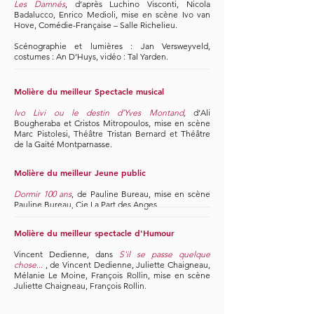
Les Damnés
, d’après Luchino Visconti, Nicola
Badalucco, Enrico Medioli, mise en scène Ivo van
Hove, Comédie-Française – Salle Richelieu.
Scénographie et lumières : Jan Versweyveld,
costumes : An D’Huys, vidéo : Tal Yarden.
Molière du meilleur Spectacle musical
Ivo Livi ou le destin d’Yves Montand
,
d’Ali
Bougheraba et Cristos Mitropoulos, mise en scène
Marc Pistolesi, Théâtre Tristan Bernard et Théâtre
de la Gaité Montparnasse.
Molière du meilleur Jeune public
Dormir 100 ans
, de Pauline Bureau, mise en scène
Pauline Bureau, Cie La Part des Anges.
Molière du meilleur spectacle d'Humour
Vincent Dedienne, dans
S'il se passe quelque
chose
...
, de Vincent Dedienne, Juliette Chaigneau,
Mélanie Le Moine, François Rollin, mise en scène
Juliette Chaigneau, François Rollin.